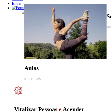
Entrar
S
sa
Aulas
saber mais
Vitalizar Pessoas
e
Acender