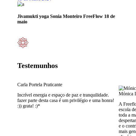
Jivamukti yoga Sonia Monteiro FreeFlow 18 de
maio
Testemunhos
Carla Portela
Praticante
Mónica 
Incrível energia e espaço de paz e tranquilidade.
fazer parte desta casa é um privilégio e uma honra!
A Freefl
:)) grata! :)*
escola d
toda a m
desperta
e o cont
mais gene