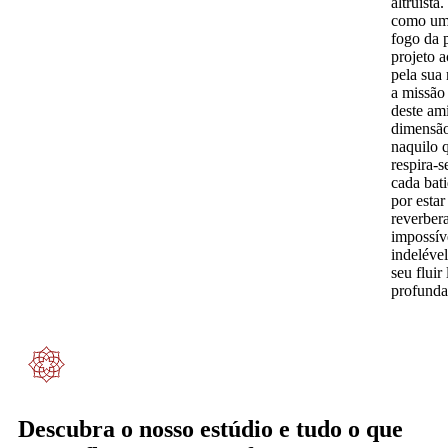
altruíst
como um 
fogo da 
projeto 
pela sua 
a missão
deste am
dimensão,
naquilo 
respira-s
cada bat
por estar
reverbera
impossív
indelével
seu fluir
profunda
Descubra o nosso estúdio e tudo o que